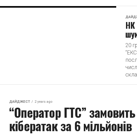
ДАЙД
НК
шук
20 
“ЕКС
посл
числ
скла
ДАЙДЖЕСТ
2 years ago
“Оператор ГТС” замовить
кібератак за 6 мільйонів