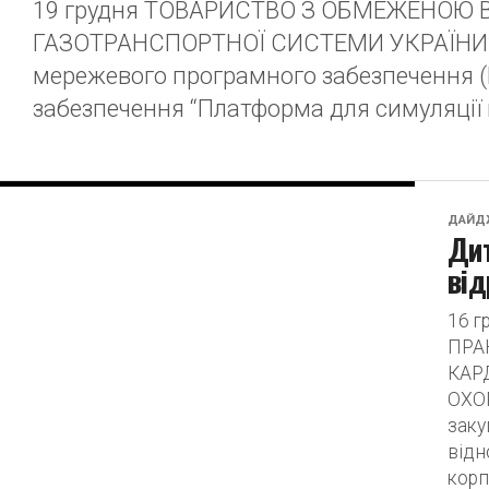
19 грудня ТОВАРИСТВО З ОБМЕЖЕНОЮ 
ГАЗОТРАНСПОРТНОЇ СИСТЕМИ УКРАЇНИ” п
мережевого програмного забезпечення 
забезпечення “Платформа для симуляції кі
ДАЙД
Дит
від
16 
ПРА
КАРД
ОХО
заку
відн
корп