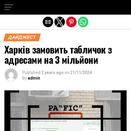
Exit mobile version
ДАЙДЖЕСТ
Харків замовить табличок з
адресами на 3 мільйони
Published
2 years ago
on
21/11/2024
By
admin