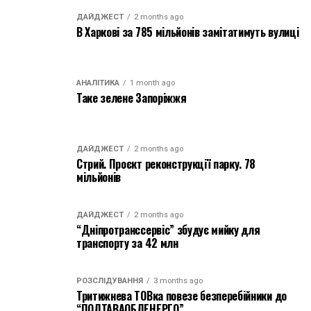
ДАЙДЖЕСТ
2 months ago
В Харкові за 785 мільйонів замітатимуть вулиці
АНАЛІТИКА
1 month ago
Таке зелене Запоріжжя
ДАЙДЖЕСТ
2 months ago
Стрий. Проєкт реконструкції парку. 78
мільйонів
ДАЙДЖЕСТ
2 months ago
“Дніпротранссервіс” збудує мийку для
транспорту за 42 млн
РОЗСЛІДУВАННЯ
3 months ago
Тритижнева ТОВка повезе безперебійники до
“ПОЛТАВАОБЛЕНЕРГО”