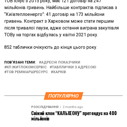
ТОВ існує з 2015 року, має 121 договір на 247
мільйонів гривень. Найбільше контрактів підписав з
“Київтеплоенерго”: 41 договір на 173 мільйони
гривень. Контракт з Харковом може стати першим
після тривалої паузи, адже остання виграна закупівля
ТОВу на торгах відбулась у квітні 2021 року.
852 таблички очікують до кінця цього року.
ПОВ’ЯЗАНІ ТЕМИ:
АДРЕСНІ ПОКАЗЧИКИ
КП ЖИТЛОКОМСЕРВІС
ТАБЛЛИЧКИ З АДРЕСОЮ
ТОВ РЕММАРШРЕСУРС
ХАРКІВ
ПОПУЛЯРНО
РОЗСЛІДУВАННЯ
2 months ago
Свіжий клон “КАЛЬХЕОНУ” претендує на 400
мільйонів