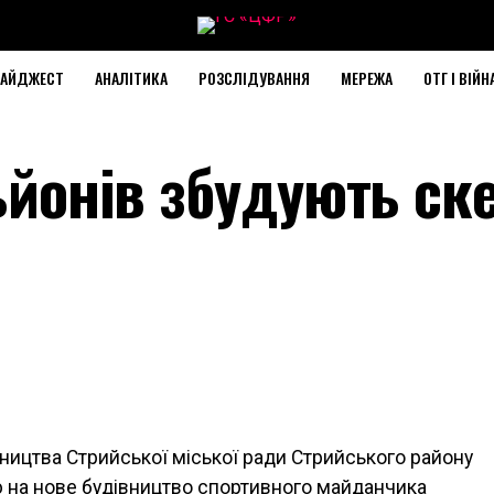
АЙДЖЕСТ
АНАЛІТИКА
РОЗСЛІДУВАННЯ
МЕРЕЖА
ОТГ І ВІЙН
льйонів збудують ск
вництва Стрийської міської ради Стрийського району
лю на нове будівництво спортивного майданчика