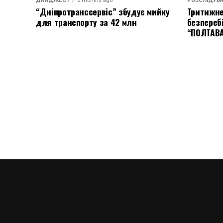
ДАЙДЖЕСТ
2 months ago
РОЗСЛІДУВ
“Дніпротранссервіс” збудує мийку
Тритижне
для транспорту за 42 млн
безпереб
“ПОЛТАВ