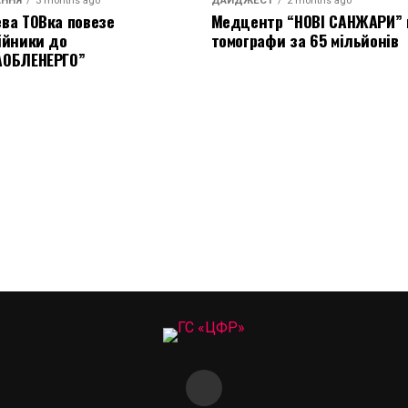
АННЯ
3 months ago
ДАЙДЖЕСТ
2 months ago
ва ТОВка повезе
Медцентр “НОВІ САНЖАРИ” 
ійники до
томографи за 65 мільйонів
АОБЛЕНЕРГО”