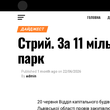
ГОЛОВНА
Д
ДАЙДЖЕСТ
Стрий. За 11 мі
парк
Published
1 month ago
on
22/06/2026
By
admin
20 червня Відділ капітального буді
Львівської області провів закупів