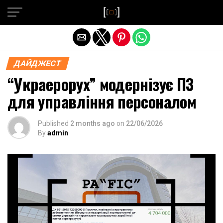
Exit mobile version
ДАЙДЖЕСТ
“Украерорух” модернізує ПЗ
для управління персоналом
Published
2 months ago
on
22/06/2026
By
admin