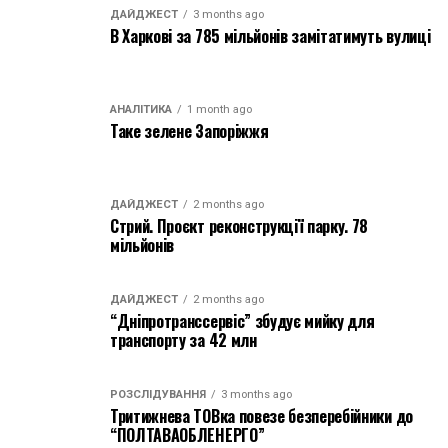
ДАЙДЖЕСТ
3 months ago
В Харкові за 785 мільйонів замітатимуть вулиці
АНАЛІТИКА
1 month ago
Таке зелене Запоріжжя
ДАЙДЖЕСТ
2 months ago
Стрий. Проєкт реконструкції парку. 78
мільйонів
ДАЙДЖЕСТ
2 months ago
“Дніпротранссервіс” збудує мийку для
транспорту за 42 млн
РОЗСЛІДУВАННЯ
3 months ago
Тритижнева ТОВка повезе безперебійники до
“ПОЛТАВАОБЛЕНЕРГО”