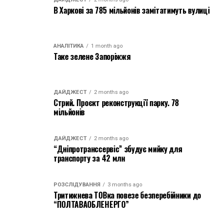
В Харкові за 785 мільйонів замітатимуть вулиці
АНАЛІТИКА
1 month ago
Таке зелене Запоріжжя
ДАЙДЖЕСТ
2 months ago
Стрий. Проєкт реконструкції парку. 78
мільйонів
ДАЙДЖЕСТ
2 months ago
“Дніпротранссервіс” збудує мийку для
транспорту за 42 млн
РОЗСЛІДУВАННЯ
3 months ago
Тритижнева ТОВка повезе безперебійники до
“ПОЛТАВАОБЛЕНЕРГО”