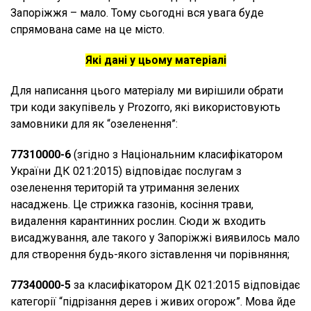
Запоріжжя – мало. Тому сьогодні вся увага буде
спрямована саме на це місто.
Які дані у цьому матеріалі
Для написання цього матеріалу ми вирішили обрати
три коди закупівель у Prozorro, які використовують
замовники для як “озеленення”:
77310000-6
(згідно з Національним класифікатором
України ДК 021:2015) відповідає послугам з
озеленення територій та утримання зелених
насаджень. Це стрижка газонів, косіння трави,
видалення карантинних рослин. Сюди ж входить
висаджування, але такого у Запоріжжі виявилось мало
для створення будь-якого зіставлення чи порівняння;
77340000-5
за класифікатором ДК 021:2015 відповідає
категорії “підрізання дерев і живих огорож”. Мова йде