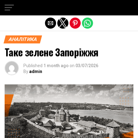
Exit mobile version
АНАЛІТИКА
Таке зелене Запоріжжя
Published
1 month ago
on
03/07/2026
By
admin