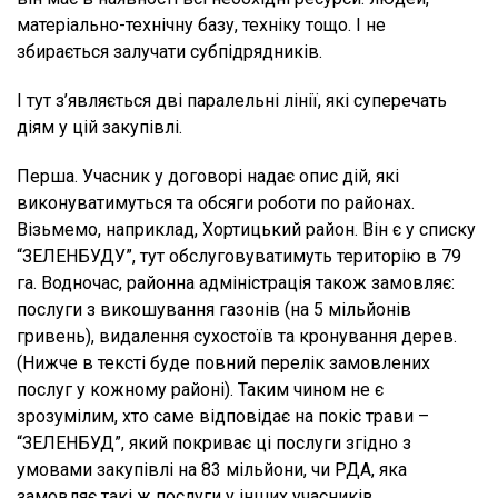
матеріально-технічну базу, техніку тощо. І не
збирається залучати субпідрядників.
І тут з’являється дві паралельні лінії, які суперечать
діям у цій закупівлі.
Перша. Учасник у договорі надає опис дій, які
виконуватимуться та обсяги роботи по районах.
Візьмемо, наприклад, Хортицький район. Він є у списку
“ЗЕЛЕНБУДУ”, тут обслуговуватимуть територію в 79
га. Водночас, районна адміністрація також замовляє:
послуги з викошування газонів (на 5 мільйонів
гривень), видалення сухостоїв та кронування дерев.
(Нижче в тексті буде повний перелік замовлених
послуг у кожному районі). Таким чином не є
зрозумілим, хто саме відповідає на покіс трави –
“ЗЕЛЕНБУД”, який покриває ці послуги згідно з
умовами закупівлі на 83 мільйони, чи РДА, яка
замовляє такі ж послуги у інших учасників.