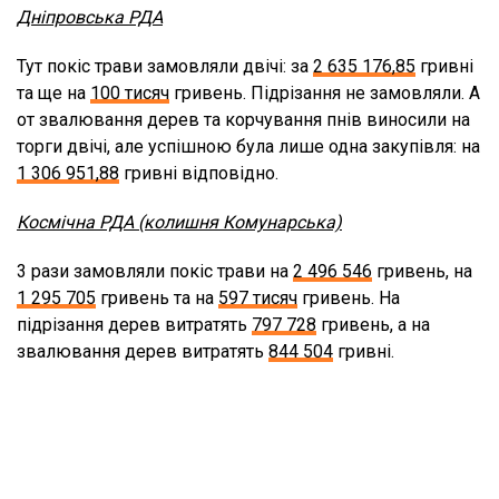
Дніпровська РДА
Тут покіс трави замовляли двічі: за
2 635 176,85
гривні
та ще на
100 тисяч
гривень. Підрізання не замовляли. А
от звалювання дерев та корчування пнів виносили на
торги двічі, але успішною була лише одна закупівля: на
1 306 951,88
гривні відповідно.
Космічна РДА (колишня Комунарська)
3 рази замовляли покіс трави на
2 496 546
гривень, на
1 295 705
гривень та на
597 тисяч
гривень. На
підрізання дерев витратять
797 728
гривень, а на
звалювання дерев витратять
844 504
гривні.