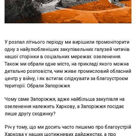
У розпал літнього періоду ми вирішили промоніторити
одну з найулюбленіших закупівельних галузей читачів
нашої сторінки в соціальних мережах: озеленення.
Також ми обрали одне місто, на прикладі якого можна
детально розповісти, чим живе промисловий обласний
центр у війну, і як встигає слідкувати за благоустроєм
території. Обрали Запоріжжя.
Чому саме Запоріжжя, адже найбільша закупівля на
озеленення належить Харкову, а Запоріжжя посідає
лише другу сходинку?
Річ у тому, що ми досить часто пишемо про благоустрій
Харкова у наших щотижневих дайджестах, а про