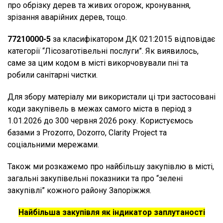
про обрізку дерев та живих огорож, кронування,
зрізання аварійних дерев, тощо.
77210000-5
за класифікатором ДК 021:2015 відповідає
категорії “Лісозаготівельні послуги”. Як виявилось,
саме за цим кодом в місті викорчовували пні та
робили санітарні чистки.
Для збору матеріалу ми використали ці три застосовані
коди закупівель в межах самого міста в період з
1.01.2026 до 300 червня 2026 року. Користуємось
базами з Prozorro, Dozorro, Clarity Project та
соціальними мережами.
Також ми розкажемо про найбільшу закупівлю в місті,
загальні закупівельні показники та про “зелені
закупівлі” кожного району Запоріжжя.
Найбільша закупівля як індикатор заплутаності