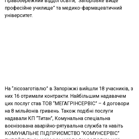
Правобережний відділ освіти, “Запорізьке вище
професійне училище” та медико-фармацевтичний
університет.
На “лісозаготівлю” в Запоріжжі вийшли 18 учасників, з
них 16 отримали контракти. Найбільшим надавачем
цих послуг став ТОВ “МЕГАГРІНСЕРВІС” – 4 договори
на 8 мільйонів гривень. Також подібні послуги
надавали КП “Титан”, Комунальна спеціальна
воєнізована аварійно-рятувальна служба та навіть
КОМУНАЛЬНЕ ПІДПРИЄМСТВО “КОМУНСЕРВІС”