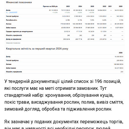
У тендерній документації цілий список зі 196 позицій,
які послуги має на меті отримати замовник. Тут
стандартний набір: кронування, обрізування кущів,
покіс трави, висаджування рослин, полив, вивіз сміття,
зимовий догляд, обробка та підживлення рослин.
Як зазначає у поданих документах переможець торгів,
він має в наявності всі необхідні ресурси: людей,