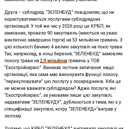
Друга – субпідряд. “ЗЕЛЕНБУД” повідомляє, що не
користуватиметься послугами субпідрядних
організацій. У той же час у 2026 році це КРБП, як
замовник, провело 90 закупівель (маються на увазі
виключно завершені торги) на 53 мільйони гривень. З
цієї кількості бачимо 4 великі закупівлі на покіс трави.
Так, наприклад, в кінці березня, “ЗЕЛЕНБУД” замовляє
покосу трави на
2,9 мільйона
гривень у ТОВ
“Екостройсервіс”. Виникає логічне запитання: нащо
організації, яка сама має виконувати функції покосу,
“перекуповувати” цю послугу у посередників. Хіба це
не можна вважати субпідрядом? Адже послуги, які
“Екостройсервіс”, за умовами лише цієї закупівлі,
надаватиме “ЗЕЛЕНБУДУ”, дублюються з тими, які є у
специфікації закупівлі, котру “ЗЕЛЕНБУД»”виграв у
лютому.
Додамо, що КРБП “ЗЕЛЕНБУД” вигравало закупівлі на