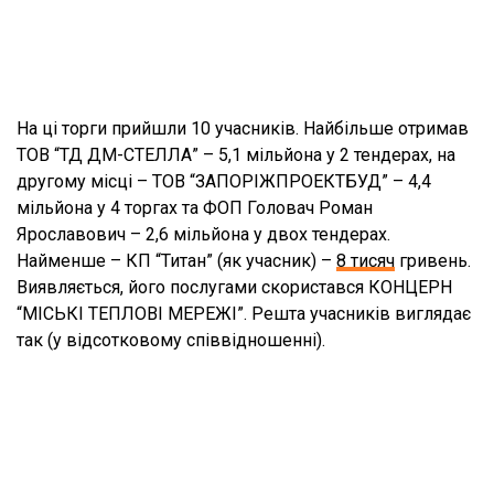
На ці торги прийшли 10 учасників. Найбільше отримав
ТОВ “ТД ДМ-СТЕЛЛА” – 5,1 мільйона у 2 тендерах, на
другому місці – ТОВ “ЗАПОРІЖПРОЕКТБУД” – 4,4
мільйона у 4 торгах та ФОП Головач Роман
Ярославович – 2,6 мільйона у двох тендерах.
Найменше – КП “Титан” (як учасник) –
8 тисяч
гривень.
Виявляється, його послугами скористався КОНЦЕРН
“МІСЬКІ ТЕПЛОВІ МЕРЕЖІ”. Решта учасників виглядає
так (у відсотковому співвідношенні).