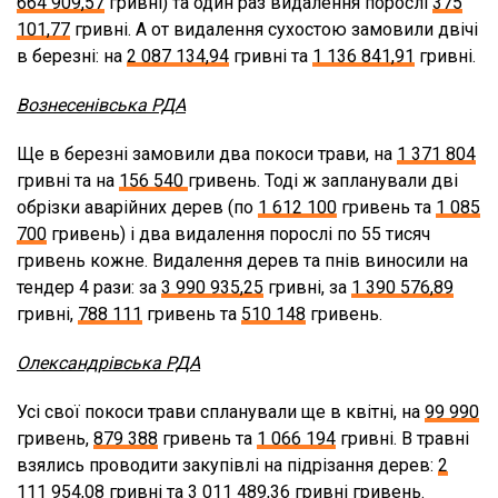
664 909,57
гривні) та один раз видалення порослі
375
101,77
гривні. А от видалення сухостою замовили двічі
в березні: на
2 087 134,94
гривні та
1 136 841,91
гривні.
Вознесенівська РДА
Ще в березні замовили два покоси трави, на
1 371 804
гривні та на
156 540
гривень. Тоді ж запланували дві
обрізки аварійних дерев (по
1 612 100
гривень та
1 085
700
гривень) і два видалення порослі по 55 тисяч
гривень кожне. Видалення дерев та пнів виносили на
тендер 4 рази: за
3 990 935,25
гривні, за
1 390 576,89
гривні,
788 111
гривень та
510 148
гривень.
Олександрівська РДА
Усі свої покоси трави спланували ще в квітні, на
99 990
гривень,
879 388
гривень та
1 066 194
гривні. В травні
взялись проводити закупівлі на підрізання дерев:
2
111 954,08
гривні та
3 011 489,36
гривні гривень.