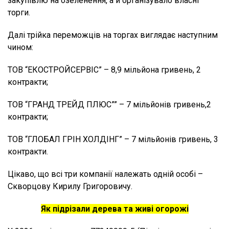
закупівлю на озеленення, а й організувало власні
торги.
Далі трійка переможців на торгах виглядає наступним
чином:
ТОВ “ЕКОСТРОЙСЕРВІС” – 8,9 мільйона гривень, 2
контракти;
ТОВ “ГРАНД ТРЕЙД ПЛЮС”” – 7 мільйонів гривень,2
контракти;
ТОВ “ГЛОБАЛ ГРІН ХОЛДІНГ” – 7 мільйонів гривень, 3
контракти.
Цікаво, що всі три компанії належать одній особі –
Скворцову Кирилу Григоровичу.
Як підрізали дерева та живі огорожі