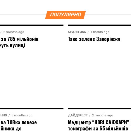
ПОПУЛЯРНО
2 months ago
АНАЛІТИКА
1 month ago
 за 785 мільйонів
Таке зелене Запоріжжя
муть вулиці
АННЯ
3 months ago
ДАЙДЖЕСТ
2 months ago
ва ТОВка повезе
Медцентр “НОВІ САНЖАРИ” 
ійники до
томографи за 65 мільйонів