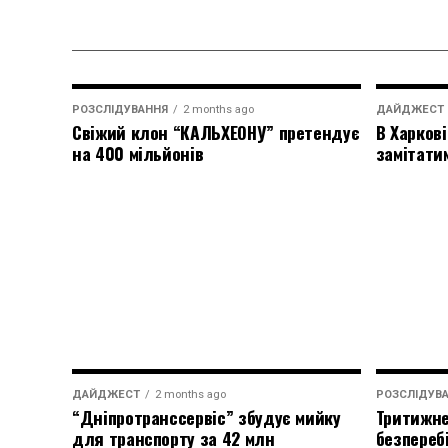
РОЗСЛІДУВАННЯ
2 months ago
ДАЙДЖЕСТ
Свіжий клон “КАЛЬХЕОНУ” претендує
В Харкові
на 400 мільйонів
замітати
ДАЙДЖЕСТ
2 months ago
РОЗСЛІДУВ
“Дніпротранссервіс” збудує мийку
Тритижне
для транспорту за 42 млн
безпереб