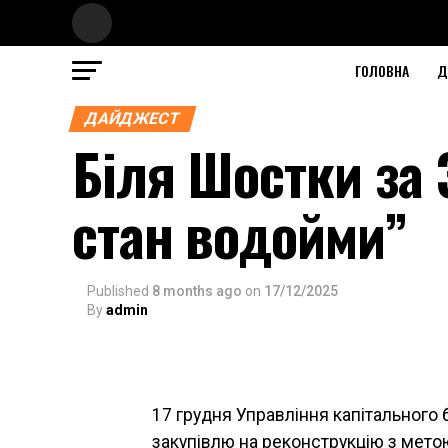
ГОЛОВНА
Д
ДАЙДЖЕСТ
Біля Шостки за 
стан водойми”
Published
8 months ago
on
17/12/2025
By
admin
17 грудня Управління капітального
закупівлю на реконструкцію з мето