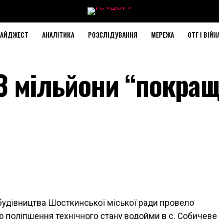
АЙДЖЕСТ
АНАЛІТИКА
РОЗСЛІДУВАННЯ
МЕРЕЖА
ОТГ І ВІЙН
3 мільйони “покра
 будівництва Шосткинської міської ради провело
ю поліпшення технічного стану водойми в с. Собичеве