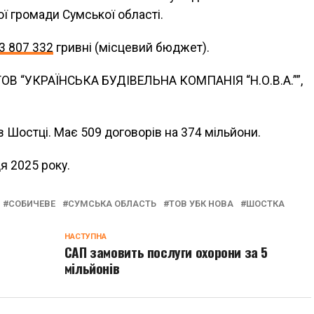
ї громади Сумської області.
3 807 332
гривні (місцевий бюджет).
 ТОВ “УКРАЇНСЬКА БУДІВЕЛЬНА КОМПАНІЯ “Н.О.В.А.””,
в Шостці. Має 509 договорів на 374 мільйони.
я 2025 року.
СОБИЧЕВЕ
СУМСЬКА ОБЛАСТЬ
ТОВ УБК НОВА
ШОСТКА
НАСТУПНА
САП замовить послуги охорони за 5
мільйонів