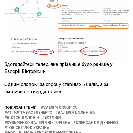
Здогадайтесь тепер, яке прізвище було раніше у
Валерії Вікторівни.
Одним словом, за спробу ставимо 5 балів, а за
фантазію – тверда трійка.
ПОВ’ЯЗАНІ ТЕМИ:
VV EXIM GROUP OU
АТ ПОЛТАВАОБЛЕНЕРГО
ВАЛЕРІЯ ДОЛИНІНА
ВІКТОР ДОЛИНІН
ЕСТОНІЯ
КУЗЬМЕНКО ВАЛЕРІЯ ВІКТОРІВНА
ОЛЕКСАНДР ДЕЧЕНКО
ТОВ СВІТЛОЄ УКРАЇНА
ФОП ШИШМІНЦЕВА ЮЛІЯ АНАТОЛІЇВНА