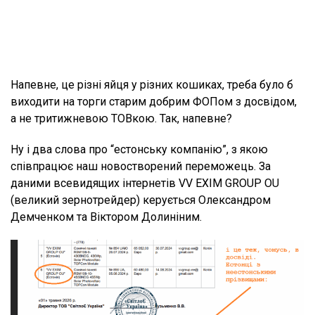
Напевне, це різні яйця у різних кошиках, треба було б
виходити на торги старим добрим ФОПом з досвідом,
а не тритижневою ТОВкою. Так, напевне?
Ну і два слова про “естонську компанію”, з якою
співпрацює наш новостворений переможець. За
даними всевидящих інтернетів VV EXIM GROUP OU
(великий зернотрейдер) керується Олександром
Демченком та Віктором Долиніним.