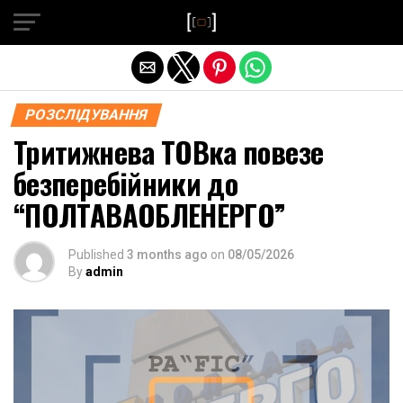
Exit mobile version
РОЗСЛІДУВАННЯ
Тритижнева ТОВка повезе
безперебійники до
“ПОЛТАВАОБЛЕНЕРГО”
Published
3 months ago
on
08/05/2026
By
admin