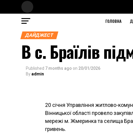
ГОЛОВНА
Д
ДАЙДЖЕСТ
В с. Браїлів під
Published
7 months ago
on
20/01/2026
By
admin
20 січня Управління житлово-кому
Вінницької області провело закупі
мережі м. Жмеринка та селища Браїл
гривень.