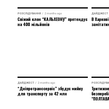
РОЗСЛІДУВАННЯ
2 months ago
ДАЙДЖЕСТ
Свіжий клон “КАЛЬХЕОНУ” претендує
В Харкові
на 400 мільйонів
замітати
ДАЙДЖЕСТ
2 months ago
РОЗСЛІДУВ
“Дніпротранссервіс” збудує мийку
Тритижне
для транспорту за 42 млн
безпереб
“ПОЛТАВ