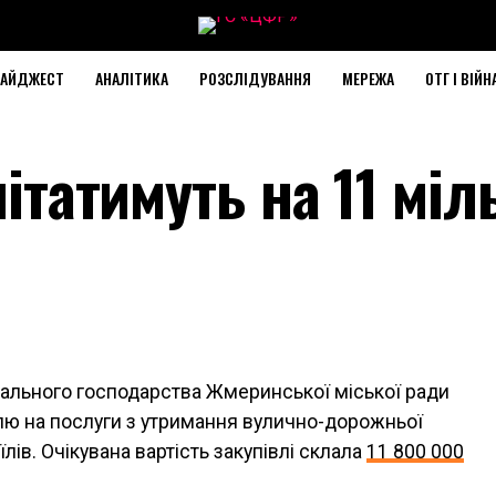
АЙДЖЕСТ
АНАЛІТИКА
РОЗСЛІДУВАННЯ
МЕРЕЖА
ОТГ І ВІЙН
мітатимуть на 11 міл
нального господарства Жмеринської міської ради
влю на послуги з утримання вулично-дорожньої
ів. Очікувана вартість закупівлі склала
11 800 000