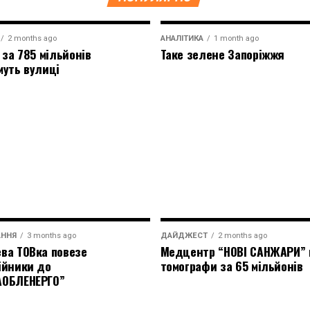
2 months ago
АНАЛІТИКА
1 month ago
 за 785 мільйонів
Таке зелене Запоріжжя
муть вулиці
АННЯ
3 months ago
ДАЙДЖЕСТ
2 months ago
ва ТОВка повезе
Медцентр “НОВІ САНЖАРИ” 
ійники до
томографи за 65 мільйонів
АОБЛЕНЕРГО”