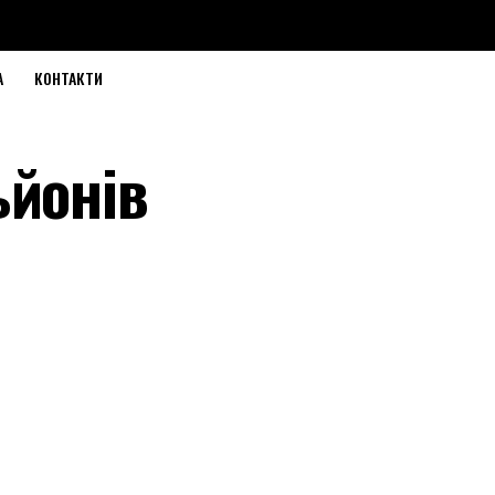
А
КОНТАКТИ
ьйонів