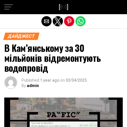
Exit mobile version
ДАЙДЖЕСТ
В Кам’янському за 30
мільйонів відремонтують
водопровід
Published
1 year ago
on
02/04/2025
By
admin