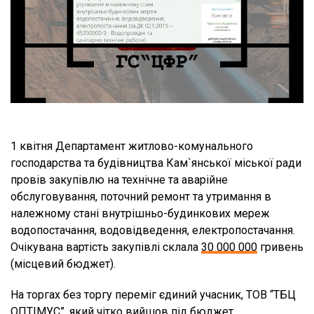
1 квітня Депаpтамент житлово-комунального
господарства та будівництва Кам`янської міської ради
провів закупівлю на технічне та аварійне
обслуговування, поточний ремонт та утримання в
належному стані внутрішньо-будинкових мереж
водопостачання, водовідведення, електропостачання.
Очікувана вартість закупівлі склала
30 000 000
гривень
(місцевий бюджет).
На торгах без торгу переміг єдиний учасник, ТОВ “ТБЦ
ОПТІМУС”, який чітко вийшов під бюджет.