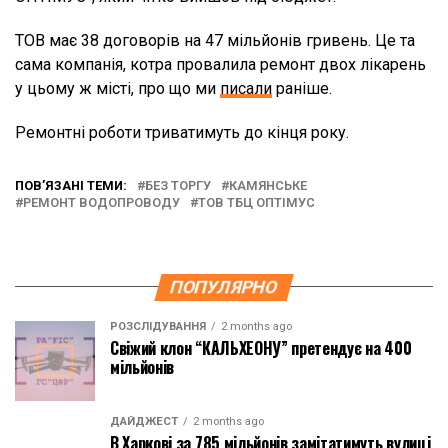
ТОВ має 38 договорів на 47 мільйонів гривень. Це та
сама компанія, котра провалила ремонт двох лікарень
у цьому ж місті, про що ми
писали
раніше.
Ремонтні роботи триватимуть до кінця року.
ПОВ’ЯЗАНІ ТЕМИ:
БЕЗ ТОРГУ
КАМЯНСЬКЕ
РЕМОНТ ВОДОПРОВОДУ
ТОВ ТБЦ ОПТІМУС
ПОПУЛЯРНО
РОЗСЛІДУВАННЯ
2 months ago
Свіжий клон “КАЛЬХЕОНУ” претендує на 400
мільйонів
ДАЙДЖЕСТ
2 months ago
В Харкові за 785 мільйонів замітатимуть вулиці