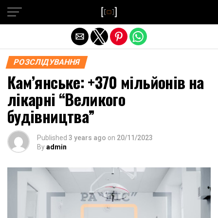
Exit mobile version
РОЗСЛІДУВАННЯ
Кам’янське: +370 мільйонів на
лікарні “Великого
будівництва”
Published
3 years ago
on
20/11/2023
By
admin