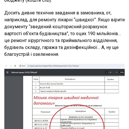
бюджету (кошти ЄІБ).
Досить дивне технічне завдання в замовника, от,
наприклад, для ремонту лікарні “швидкої”. Якщо вірити
документу “зведений кошторисний розрахунок
вартості об’єкта будівництва”, то оцих 190 мільйонів…
це ремонт хірургічного та приймального відділення,
будівель складу, гаража та дезінфекційної… А, ну ще
благоустрій і озеленення.