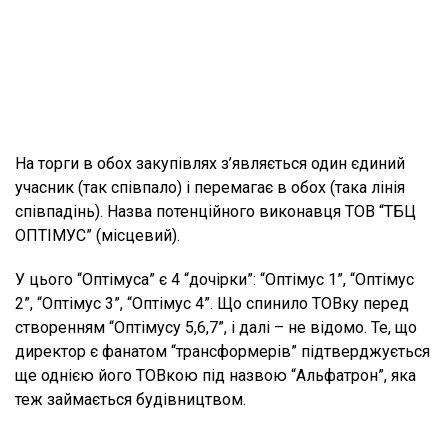
На торги в обох закупівлях з’являється один єдиний
учасник (так співпало) і перемагає в обох (така лінія
співпадінь). Назва потенційного виконавця ТОВ “ТБЦ
ОПТІМУС” (місцевий).
У цього “Оптімуса” є 4 “дочірки”: “Оптімус 1”, “Оптімус
2”, “Оптімус 3”, “Оптімус 4”. Що спинило ТОВку перед
створенням “Оптімусу 5,6,7”, і далі – не відомо. Те, що
директор є фанатом “трансформерів” підтверджується
ще однією його ТОВкою під назвою “Альфатрон”, яка
теж займається будівництвом.