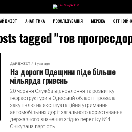
АЙДЖЕСТ
АНАЛІТИКА
РОЗСЛІДУВАННЯ
МЕРЕЖА
ОТГ І ВІЙН
posts tagged "тов прогресдо
ДАЙДЖЕСТ
1 year ago
На дороги Одещини піде більше
мільярда гривень
20 червня Служба відновлення та розвитку
інфраструктури в Одеській області провела
закупівлю на експлуатаційне утримання
автомобільних доріг загального користування
державного значення згідно переліку №4.
Очікувана вартість...