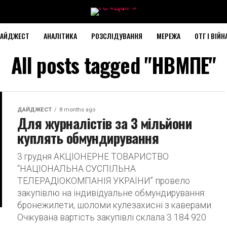
АЙДЖЕСТ
АНАЛІТИКА
РОЗСЛІДУВАННЯ
МЕРЕЖА
ОТГ І ВІЙН
All posts tagged "НВМПЕ"
ДАЙДЖЕСТ
8 months ago
Для журналістів за 3 мільйони
куплять обмундирування
3 грудня АКЦІОНЕРНЕ ТОВАРИСТВО
“НАЦІОНАЛЬНА СУСПІЛЬНА
ТЕЛЕРАДІОКОМПАНІЯ УКРАЇНИ” провело
закупівлю на індивідуальне обмундирування:
бронежилети, шоломи кулезахисні з каверами.
Очікувана вартість закупівлі склала 3 184 920