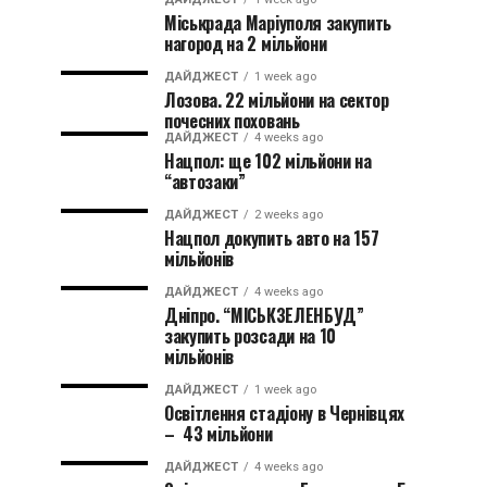
Міськрада Маріуполя закупить
нагород на 2 мільйони
ДАЙДЖЕСТ
1 week ago
Лозова. 22 мільйони на сектор
почесних поховань
ДАЙДЖЕСТ
4 weeks ago
Нацпол: ще 102 мільйони на
“автозаки”
ДАЙДЖЕСТ
2 weeks ago
Нацпол докупить авто на 157
мільйонів
ДАЙДЖЕСТ
4 weeks ago
Дніпро. “МІСЬКЗЕЛЕНБУД”
закупить розсади на 10
мільйонів
ДАЙДЖЕСТ
1 week ago
Освітлення стадіону в Чернівцях
– 43 мільйони
ДАЙДЖЕСТ
4 weeks ago