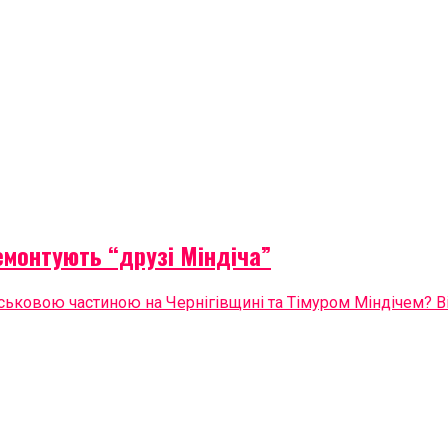
емонтують “друзі Міндіча”
ьковою частиною на Чернігівщині та Тімуром Міндічем? Від