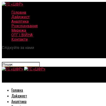
Головна
Дайджест
Аналітика
Розслідування
Мережа
ОТГ І ВІЙНА
Контакти
Слідкуйте за нами
ГС «ЦФР»
Головна
Дайджест
Аналітика