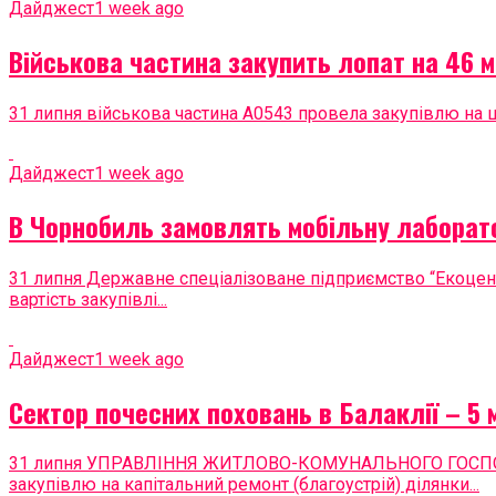
Дайджест
1 week ago
Військова частина закупить лопат на 46 м
31 липня військова частина А0543 провела закупівлю на шан
Дайджест
1 week ago
В Чорнобиль замовлять мобільну лаборато
31 липня Державне спеціалізоване підприємство “Екоцен
вартість закупівлі...
Дайджест
1 week ago
Сектор почесних поховань в Балаклії – 5 
31 липня УПРАВЛІННЯ ЖИТЛОВО-КОМУНАЛЬНОГО ГОСПО
закупівлю на капітальний ремонт (благоустрій) ділянки...