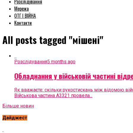
Розслідування
Мережа
ОТГ І ВІЙНА
Контакти
All posts tagged "мішені"
Розслідування
5 months ago
Обладнання у військовій частині відр
Як вважаєте: скільки рукостискань між відомою війс
Військова частина А3321 провела...
Більше новин
Дайджест