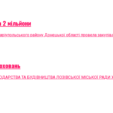
 2 мільйони
аріупольського району Донецької області провела закупівл
поховань
АРСТВА ТА БУДІВНИЦТВА ЛОЗІВСЬКОЇ МІСЬКОЇ РАДИ ХА