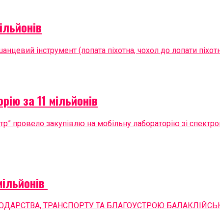
ільйонів
цевий інструмент (лопата піхотна, чохол до лопати піхотної
рію за 11 мільйонів
тр” провело закупівлю на мобільну лабораторію зі спект
мільйонів
ДАРСТВА, ТРАНСПОРТУ ТА БЛАГОУСТРОЮ БАЛАКЛІЙСЬКО