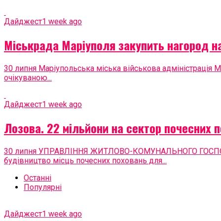
Дайджест
1 week ago
Міськрада Маріуполя закупить нагород на
30 липня Маріупольська міська військова адміністрація М
очікуваною...
Дайджест
1 week ago
Лозова. 22 мільйони на сектор почесних 
30 липня УПРАВЛІННЯ ЖИТЛОВО-КОМУНАЛЬНОГО ГОСПОД
будівництво місць почесних поховань для...
Останні
Популярні
Дайджест
1 week ago