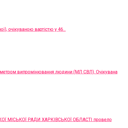
), очікуваною вартістю у 46...
рометром випромінювання людини (МЛ СВЛ). Очікувана
Ї МІСЬКОЇ РАДИ ХАРКІВСЬКОЇ ОБЛАСТІ провело