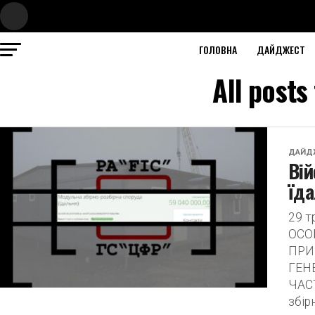
ГОЛОВНА
ДАЙДЖЕСТ
All post
ДАЙД
Вій
їда
29 
ОСО
ПРИ
ГЕН
ЧАСТ
збір