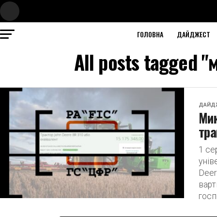
ГОЛОВНА
ДАЙДЖЕСТ
All posts tagged 
ДАЙД
Мик
тра
1 се
унів
Deer
варт
госп