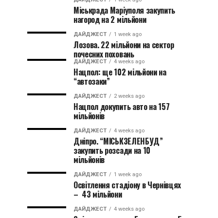
Міськрада Маріуполя закупить
нагород на 2 мільйони
ДАЙДЖЕСТ
1 week ago
Лозова. 22 мільйони на сектор
почесних поховань
ДАЙДЖЕСТ
4 weeks ago
Нацпол: ще 102 мільйони на
“автозаки”
ДАЙДЖЕСТ
2 weeks ago
Нацпол докупить авто на 157
мільйонів
ДАЙДЖЕСТ
4 weeks ago
Дніпро. “МІСЬКЗЕЛЕНБУД”
закупить розсади на 10
мільйонів
ДАЙДЖЕСТ
1 week ago
Освітлення стадіону в Чернівцях
– 43 мільйони
ДАЙДЖЕСТ
4 weeks ago