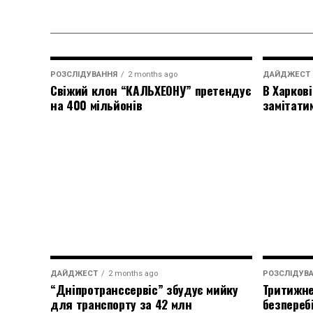
РОЗСЛІДУВАННЯ
2 months ago
ДАЙДЖЕСТ
Свіжий клон “КАЛЬХЕОНУ” претендує
В Харкові
на 400 мільйонів
замітати
ДАЙДЖЕСТ
2 months ago
РОЗСЛІДУВ
“Дніпротранссервіс” збудує мийку
Тритижне
для транспорту за 42 млн
безпереб