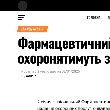
ГОЛОВНА
Д
ДАЙДЖЕСТ
Фармацевтичний
охоронятимуть з
Published
2 years ago
on
02/01/2025
By
admin
2 січня Національний Фармацевтичн
надання охоронних послуг, очікува