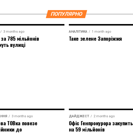
ПОПУЛЯРНО
3 months ago
АНАЛІТИКА
1 month ago
 за 785 мільйонів
Таке зелене Запоріжжя
муть вулиці
АННЯ
3 months ago
ДАЙДЖЕСТ
2 months ago
ва ТОВка повезе
Офіс Генпрокурора закупить
ійники до
на 59 мільйонів