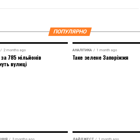
ПОПУЛЯРНО
2 months ago
АНАЛІТИКА
1 month ago
 за 785 мільйонів
Таке зелене Запоріжжя
муть вулиці
АННЯ
3 months ago
ДАЙДЖЕСТ
1 month ago