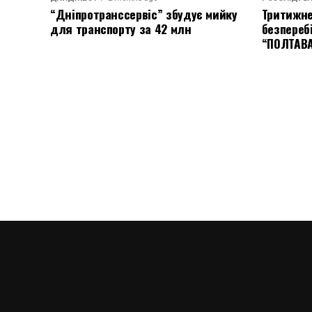
“Дніпротранссервіс” збудує мийку
Тритижне
для транспорту за 42 млн
безпереб
“ПОЛТАВ