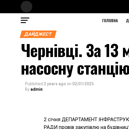
ГОЛОВНА
Д
ДАЙДЖЕСТ
Чернівці. За 13
насосну станці
Published
2 years ago
on
02/01/2025
By
admin
2 січня ДЕПАРТАМЕНТ ІНФРАСТРУ
РАДИ провів закупівлю на будівництв