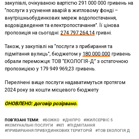
закупівлі, очікуваною вартістю 291 000 000 гривень на
“послуги з усунення аварій в житловому фонді –
внутрішньобудинкових мереж водопостачання,
водовідведення та електропостачання”. Її цінова
пропозиція на сьогодні:
274 797 264,14
гривні.
Також, у закупівлі на “послуги з прибирання та
підмітання вулиць”, бюджетом у
180 000 000
гривень
обрали переможця: ТОВ “ЕКОЛОГІЯ-Д” з остаточною
пропозицією у 179 949 969,23 гривень.
Перелічені вище послуги надаватимуться протягом
2024 року за кошти місцевого бюджету
ОНОВЛЕНО: договір розірвано.
ПОВ’ЯЗАНІ ТЕМИ:
БОЖКО
ДНІПРО
ЖИЛСЕРВІС 5
КОМУНАЛЬНІ ПОСЛУГИ
КП
ПІДМІТАННЯ
ПРИБИРАННЯ ПРИБУДИНКОВИХ ТЕРИТОРІЙ
ТОВ ЕКОЛОГІЯ Д