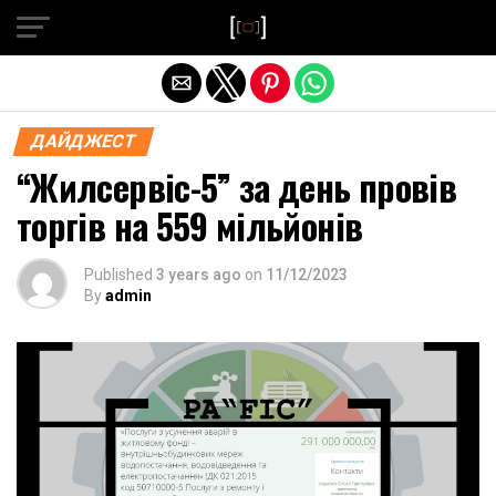
Exit mobile version
ДАЙДЖЕСТ
“Жилсервіс-5” за день провів
торгів на 559 мільйонів
Published
3 years ago
on
11/12/2023
By
admin