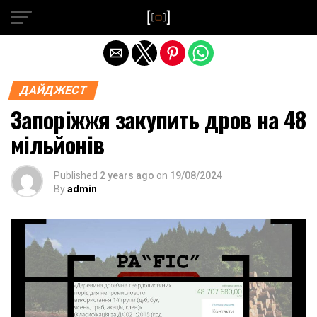
Exit mobile version
ДАЙДЖЕСТ
Запоріжжя закупить дров на 48
мільйонів
Published
2 years ago
on
19/08/2024
By
admin