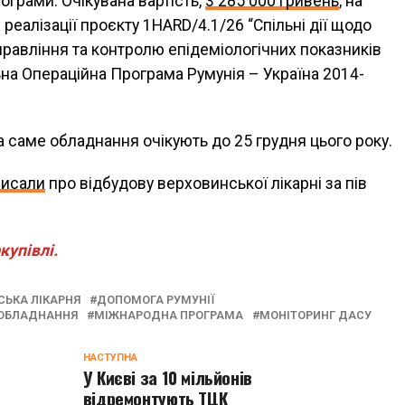
ограми. Очікувана вартість,
3 285 000 гривень
, на
реалізації проєкту 1HARD/4.1/26 “Спільні дії щодо
равління та контролю епідеміологічних показників
льна Операційна Програма Румунія – Україна 2014-
а саме обладнання очікують до 25 грудня цього року.
писали
про відбудову верховинської лікарні за пів
купівлі.
СЬКА ЛІКАРНЯ
ДОПОМОГА РУМУНІЇ
ОБЛАДНАННЯ
МІЖНАРОДНА ПРОГРАМА
МОНІТОРИНГ ДАСУ
НАСТУПНА
У Києві за 10 мільйонів
відремонтують ТЦК