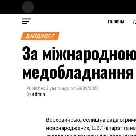
ГОЛОВНА
Д
ДАЙДЖЕСТ
За міжнародною
медобладнання 
Published
3 years ago
on
29/09/2023
By
admin
Верховинська селищна рада отрима
новонароджених, ШВЛ-апарат та на