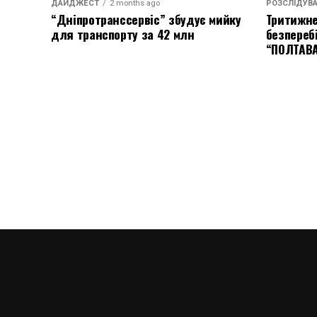
ДАЙДЖЕСТ
2 months ago
РОЗСЛІДУВ
“Дніпротранссервіс” збудує мийку
Тритижне
для транспорту за 42 млн
безпереб
“ПОЛТАВ