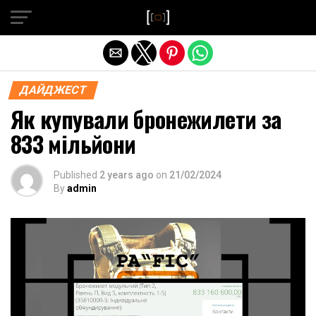
Exit mobile version
ДАЙДЖЕСТ
Як купували бронежилети за
833 мільйони
Published
2 years ago
on
21/02/2024
By
admin