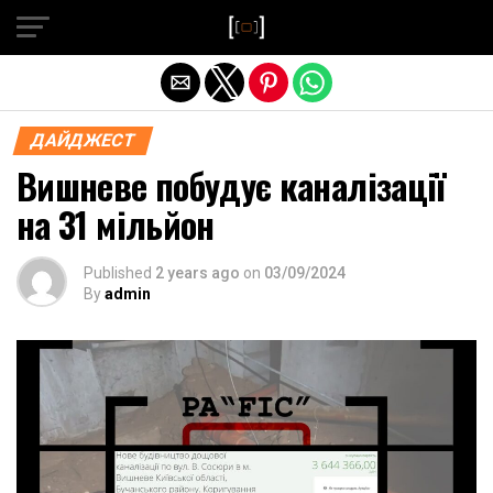
Exit mobile version
ДАЙДЖЕСТ
Вишневе побудує каналізації
на 31 мільйон
Published
2 years ago
on
03/09/2024
By
admin