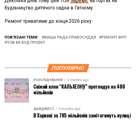
Декілька днів тому цей ТОВ
переміг
на торгах на
будівництво дитячого садка в Гатному.
Ремонт триватиме до кінця 2026 року.
ПОВ’ЯЗАНІ ТЕМИ:
ВИЩА РАДА ПРАВОСУДДЯ
РЕМОНТ ВРП
ТОВ БК БУД ПРОЕКТ
ПОПУЛЯРНО
РОЗСЛІДУВАННЯ
2 months ago
Свіжий клон “КАЛЬХЕОНУ” претендує на 400
мільйонів
ДАЙДЖЕСТ
2 months ago
В Харкові за 785 мільйонів замітатимуть вулиці