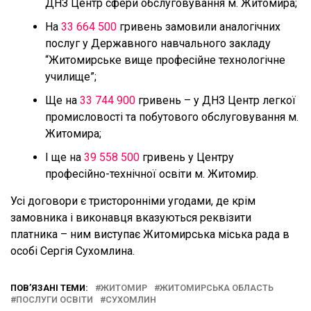
ДНЗ Центр сфери обслуговування м. Житомира;
На
33 664 500
гривень замовили аналогічних
послуг у Державного навчального закладу
“Житомирське вище професійне технологічне
училище”;
Ще на
33 744 900
гривень – у ДНЗ Центр легкої
промисловості та побутового обслуговування м.
Житомира;
І ще на
39 558 500
гривень у Центру
професійно-технічної освіти м. Житомир.
Усі договори є тристоронніми угодами, де крім
замовника і виконавця вказуються реквізити
платника – ним виступає Житомирська міська рада в
особі Сергія Сухомлина.
ПОВ’ЯЗАНІ ТЕМИ:
ЖИТОМИР
ЖИТОМИРСЬКА ОБЛАСТЬ
ПОСЛУГИ ОСВІТИ
СУХОМЛИН