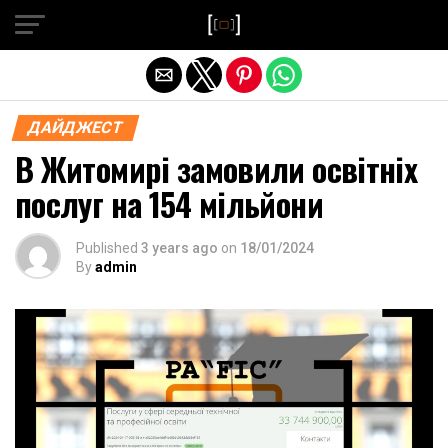
Exit mobile version
ДАЙДЖЕСТ
В Житомирі замовили освітніх
послуг на 154 мільйони
Published
3 years ago
on
18/01/2024
By
admin