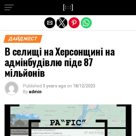
Exit mobile version
ДАЙДЖЕСТ
В селищі на Херсонщині на
адмінбудівлю піде 87
мільйонів
Published
3 years ago
on
18/12/2023
By
admin