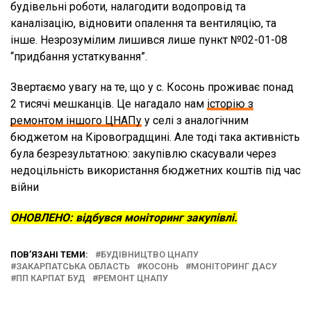
будівельні роботи, налагодити водопровід та
каналізацію, відновити опалення та вентиляцію, та
інше. Незрозумілим лишився лише пункт №02-01-08
“придбання устаткування”.
Звертаємо увагу на те, що у с. Косонь проживає понад
2 тисячі мешканців. Це нагадало нам
історію з
ремонтом іншого ЦНАПу
у селі з аналогічним
бюджетом на Кіровоградщині. Але тоді така активність
була безрезультатною: закупівлю скасували через
недоцільність використання бюджетних коштів під час
війни
ОНОВЛЕНО: відбувся моніторинг закупівлі.
ПОВ’ЯЗАНІ ТЕМИ:
БУДІВНИЦТВО ЦНАПУ
ЗАКАРПАТСЬКА ОБЛАСТЬ
КОСОНЬ
МОНІТОРИНГ ДАСУ
ПП КАРПАТ БУД
РЕМОНТ ЦНАПУ