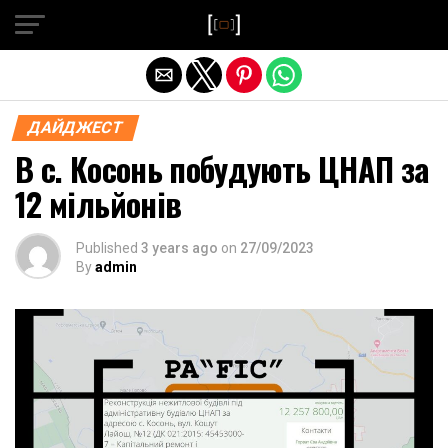
Exit mobile version
ДАЙДЖЕСТ
В с. Косонь побудують ЦНАП за
12 мільйонів
Published
3 years ago
on
27/09/2023
By
admin