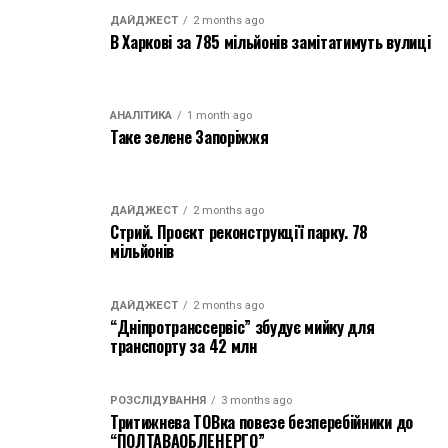
ДАЙДЖЕСТ
2 months ago
В Харкові за 785 мільйонів замітатимуть вулиці
АНАЛІТИКА
1 month ago
Таке зелене Запоріжжя
ДАЙДЖЕСТ
2 months ago
Стрий. Проєкт реконструкції парку. 78
мільйонів
ДАЙДЖЕСТ
2 months ago
“Дніпротранссервіс” збудує мийку для
транспорту за 42 млн
РОЗСЛІДУВАННЯ
3 months ago
Тритижнева ТОВка повезе безперебійники до
“ПОЛТАВАОБЛЕНЕРГО”