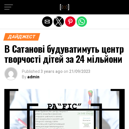
Exit mobile version
ДАЙДЖЕСТ
В Сатанові будуватимуть центр
творчості дітей за 24 мільйони
Published
3 years ago
on
21/09/2023
By
admin