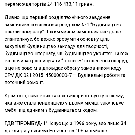
переможця торгів 24 116 433,11 гривні.
Дивно, що перший розділ технічного завдання
замовника починається розділом №1 “Будівництво
школи-інтернату”. Таким чином замовник нас дещо
спантеличує, бо важко зрозуміти основну ціль
закупівлі: будівництво закладу для творчості,
будівництво інтернату, чи будівництво укриття”. Також
він починає розписувати “технічку” зі знесення споруд,
а це не зовсім відповідає обрану замовником коду
CPV ДК 021:2015: 45000000-7 — Будівельні роботи та
поточний ремонт.
Крім того, замовник також використовує туж схему,
яка вже стала тенденцією у цьому місяці: закуповує
меблі під єдиним з будівництвом кодом.
ТДВ “ПРОМБУД-1”. Існує ще з 1996 року, але лише 34
договори у системі Prozorro на 108 мільйонів.