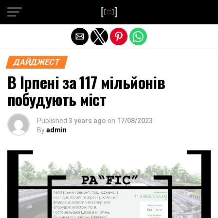
Exit mobile version
ДАЙДЖЕСТ
В Ірпені за 117 мільйонів
побудують міст
Published
3 years ago
on
17/08/2023
By
admin