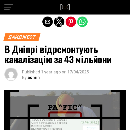
Exit mobile version
ДАЙДЖЕСТ
В Дніпрі відремонтують
каналізацію за 43 мільйони
Published
1 year ago
on
17/04/2025
By
admin