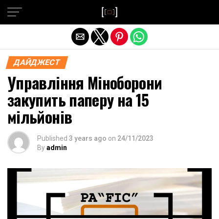
Exit mobile version
ДАЙДЖЕСТ
Управління Міноборони
закупить паперу на 15
мільйонів
Published
3 years ago
on
24/11/2023
By
admin