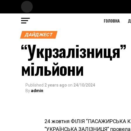
ГОЛОВНА
Д
ДАЙДЖЕСТ
“Укрзалізниця” 
мільйони
Published
2 years ago
on
24/10/2024
By
admin
24 жовтня ФІЛІЯ “ПАСАЖИРСЬКА 
“УКРАЇНСЬКА ЗАЛІЗНИЦЯ” провела за