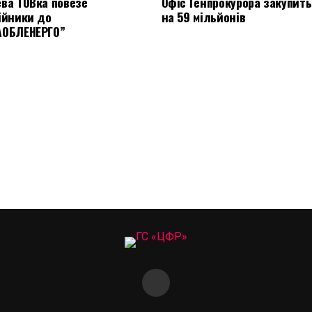
ва ТОВка повезе
Офіс Генпрокурора закупить
ійники до
на 59 мільйонів
АОБЛЕНЕРГО”