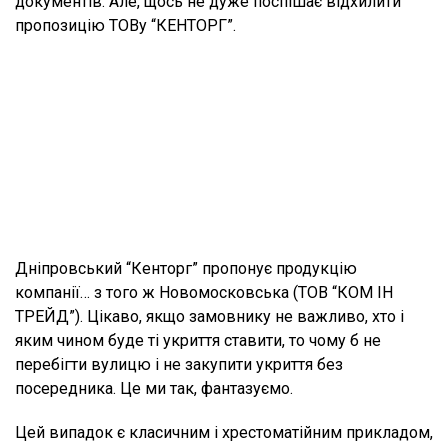
документів. Але, щось не дуже поспішає відхилити
пропозицію ТОВу “КЕНТОРГ”.
Дніпровський “Кенторг” пропонує продукцію
компанії… з того ж Новомосковська (ТОВ “КОМ ІН
ТРЕЙД”). Цікаво, якщо замовнику не важливо, хто і
яким чином буде ті укриття ставити, то чому б не
перебігти вулицю і не закупити укриття без
посередника. Це ми так, фантазуємо.
Цей випадок є класичним і хрестоматійним прикладом,