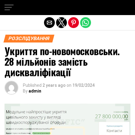
Exit mobile version
РОЗСЛІДУВАННЯ
Укриття по-новомосковськи.
28 мільйонів замість
дискваліфікації
Published
2 years ago
on
19/02/2024
By
admin