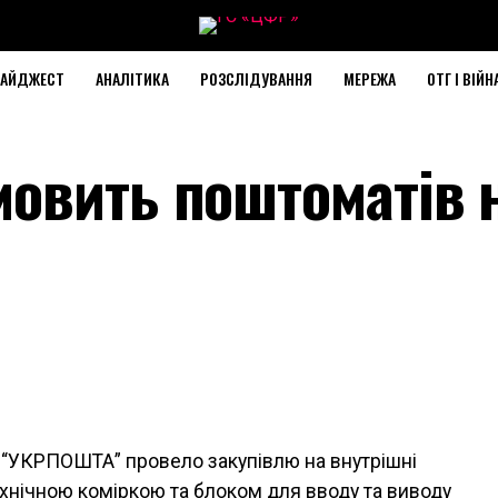
АЙДЖЕСТ
АНАЛІТИКА
РОЗСЛІДУВАННЯ
МЕРЕЖА
ОТГ І ВІЙН
овить поштоматів н
“УКРПОШТА” провело закупівлю на внутрішні
ехнічною коміркою та блоком для вводу та виводу