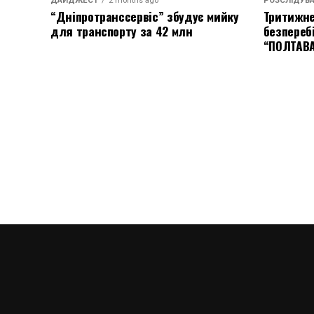
ДАЙДЖЕСТ
2 months ago
РОЗСЛІДУВ
“Дніпротранссервіс” збудує мийку
Тритижне
для транспорту за 42 млн
безпереб
“ПОЛТАВ