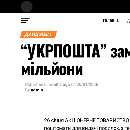
ГОЛОВНА
Д
ДАЙДЖЕСТ
“УКРПОШТА” зам
мільйони
Published
6 months ago
on
26/01/2026
By
admin
26 січня АКЦІОНЕРНЕ ТОВАРИСТВО 
поштомати для видачі посилок, з т