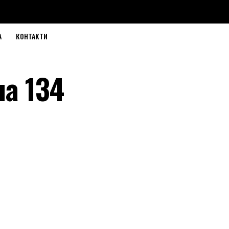
А
КОНТАКТИ
а 134