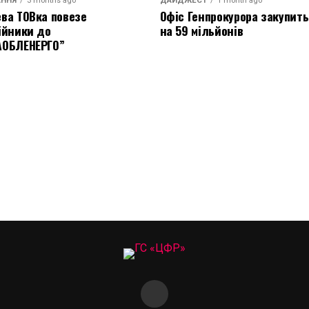
АННЯ
3 months ago
ДАЙДЖЕСТ
1 month ago
ва ТОВка повезе
Офіс Генпрокурора закупить
ійники до
на 59 мільйонів
АОБЛЕНЕРГО”