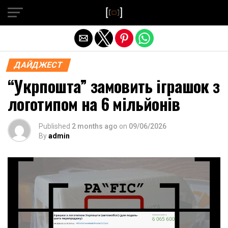
Exit mobile version
ДАЙДЖЕСТ
“Укрпошта” замовить іграшок з
логотипом на 6 мільйонів
Published
2 months ago
on
09/06/2026
By
admin