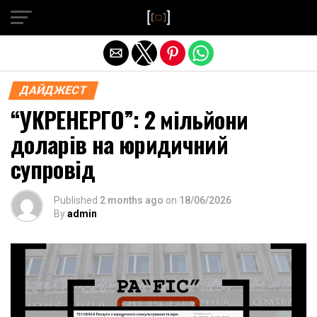
Exit mobile version
ДАЙДЖЕСТ
“УКРЕНЕРГО”: 2 мільйони
доларів на юридичний
супровід
Published
2 months ago
on
18/06/2026
By
admin