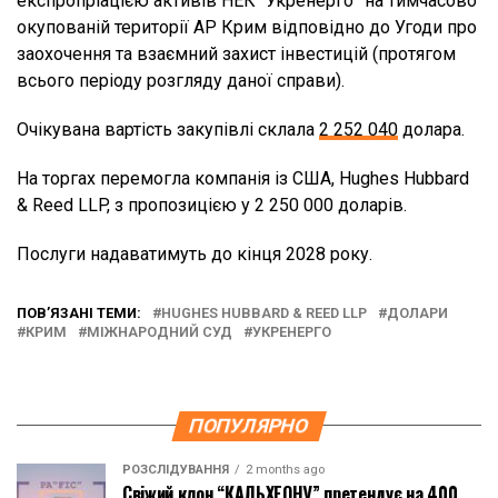
експропріацією активів НЕК “Укренерго” на тимчасово
окупованій території АР Крим відповідно до Угоди про
заохочення та взаємний захист інвестицій (протягом
всього періоду розгляду даної справи).
Очікувана вартість закупівлі склала
2 252 040
долара.
На торгах перемогла компанія із США, Hughes Hubbard
& Reed LLP, з пропозицією у 2 250 000 доларів.
Послуги надаватимуть до кінця 2028 року.
ПОВ’ЯЗАНІ ТЕМИ:
HUGHES HUBBARD & REED LLP
ДОЛАРИ
КРИМ
МІЖНАРОДНИЙ СУД
УКРЕНЕРГО
ПОПУЛЯРНО
РОЗСЛІДУВАННЯ
2 months ago
Свіжий клон “КАЛЬХЕОНУ” претендує на 400