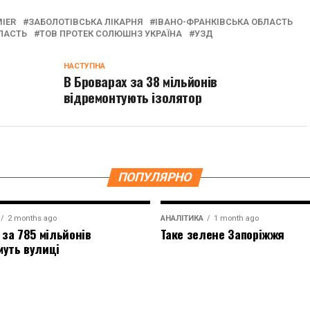
IER
ЗАБОЛОТІВСЬКА ЛІКАРНЯ
ІВАНО-ФРАНКІВСЬКА ОБЛАСТЬ
ЛАСТЬ
ТОВ ПРОТЕК СОЛЮШНЗ УКРАЇНА
УЗД
НАСТУПНА
В Броварах за 38 мільйонів
відремонтують ізолятор
ПОПУЛЯРНО
2 months ago
АНАЛІТИКА
1 month ago
 за 785 мільйонів
Таке зелене Запоріжжя
муть вулиці