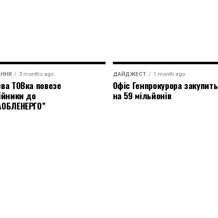
АННЯ
3 months ago
ДАЙДЖЕСТ
1 month ago
ва ТОВка повезе
Офіс Генпрокурора закупить
ійники до
на 59 мільйонів
АОБЛЕНЕРГО”