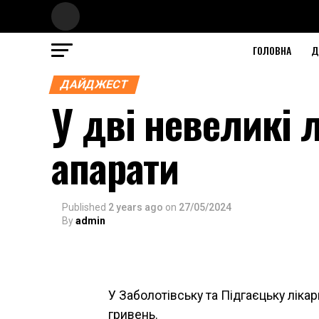
ГОЛОВНА
Д
ДАЙДЖЕСТ
У дві невеликі л
апарати
Published
2 years ago
on
27/05/2024
By
admin
У Заболотівську та Підгаєцьку лікар
гривень.