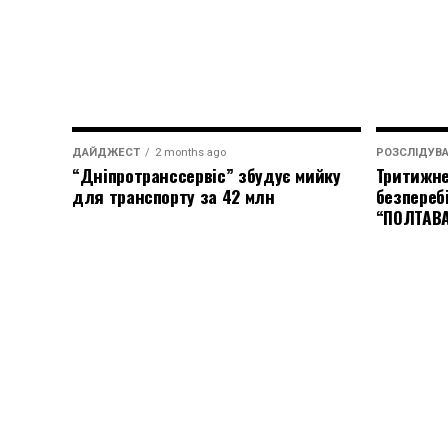
ДАЙДЖЕСТ
2 months ago
РОЗСЛІДУВ
“Дніпротранссервіс” збудує мийку
Тритижне
для транспорту за 42 млн
безпереб
“ПОЛТАВ