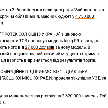
ство Заболотівської селищної ради “Заболотівська
торги на обладнання, маючи бюджет у
4 750 000
).
ОВ “ПРОТЕК СОЛЮШНЗ УКРАЇНА” з ціновою
а ці кошти ТОВ пропонує модель logiq P9. сьогодні
ють його від
27 000 доларів
за нову модель. В
ський спеціалізований дитячий медцентр отримав
 і ця вартість відрізняється від результатів торгів.
ЕКОМЕРЦІЙНЕ ПІДПРИЄМСТВО “ПІДГАЄЦЬКА
ГАЄЦЬКОЇ МІСЬКОЇ РАДИ, провела закупівлю УЗД за
вав модель versana premier за 2 820 000 гривень. Той
ів.