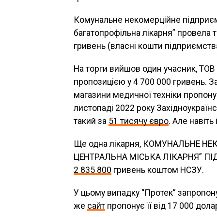
Комунальне некомерційне підприєм
багатопрофільна лікарня” провела 
гривень (власні кошти підприємства
На торги вийшов один учасник, Т
пропозицією у 4 700 000 гривень. З
магазини медичної техніки пропону
листопаді 2022 року Західноукраїн
такий за
51 тисячу євро
. Але навіть
Ще одна лікарня, КОМУНАЛЬНЕ Н
ЦЕНТРАЛЬНА МІСЬКА ЛІКАРНЯ” ПІД
2 835 800
гривень коштом НСЗУ.
У цьому випадку “Протек” запропону
же
сайт
пропонує її від 17 000 долар