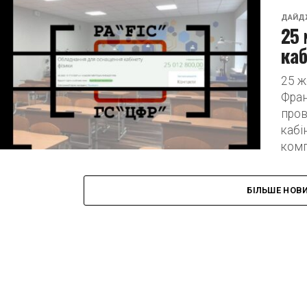
ДАЙД
25 
каб
25 ж
Фран
пров
кабі
комп
БІЛЬШЕ НОВ