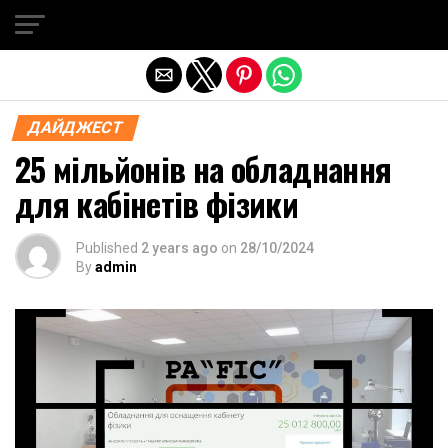
Exit mobile version
ДАЙДЖЕСТ
25 мільйонів на обладнання
для кабінетів фізики
Published
2 years ago
on
28/10/2024
By
admin