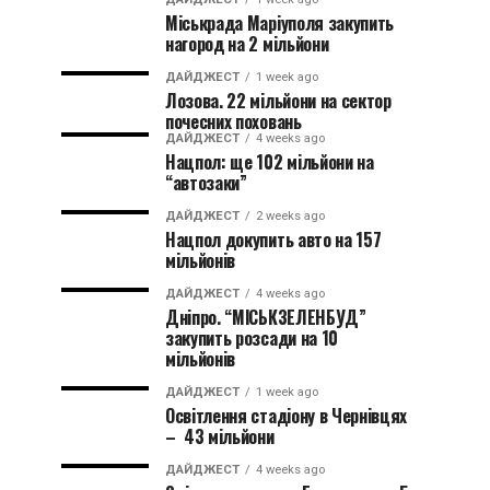
Міськрада Маріуполя закупить
нагород на 2 мільйони
ДАЙДЖЕСТ
1 week ago
Лозова. 22 мільйони на сектор
почесних поховань
ДАЙДЖЕСТ
4 weeks ago
Нацпол: ще 102 мільйони на
“автозаки”
ДАЙДЖЕСТ
2 weeks ago
Нацпол докупить авто на 157
мільйонів
ДАЙДЖЕСТ
4 weeks ago
Дніпро. “МІСЬКЗЕЛЕНБУД”
закупить розсади на 10
мільйонів
ДАЙДЖЕСТ
1 week ago
Освітлення стадіону в Чернівцях
– 43 мільйони
ДАЙДЖЕСТ
4 weeks ago