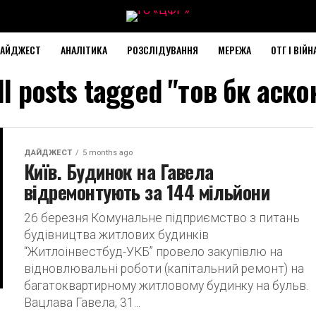
АЙДЖЕСТ
АНАЛІТИКА
РОЗСЛІДУВАННЯ
МЕРЕЖА
ОТГ І ВІЙН
ll posts tagged "тов бк аско
ДАЙДЖЕСТ
5 months ago
Київ. Будинок на Гавела
відремонтують за 144 мільйони
26 березня Комунальне підприємство з питань
будівництва житлових будинків
“Житлоінвестбуд-УКБ” провело закупівлю на
відновлювальні роботи (капітальний ремонт) на
багатоквартирному житловому будинку на бульв.
Вацлава Гавела, 31...