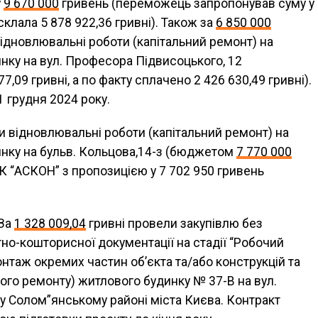
у
9 670 000
гривень (переможець запропонував суму у
склала 5 878 922,36 гривні). Також за
6 850 000
відновлювальні роботи (капітальний ремонт) на
нку на вул. Професора Підвисоцького, 12
09 гривні, а по факту сплачено 2 426 630,49 гривні).
1 грудня 2024 року.
 відновлювальні роботи (капітальний ремонт) на
нку на бульв. Кольцова,14-з (бюджетом
7 770 000
БК “АСКОН” з пропозицією у 7 702 950 гривень
 За
1 328 009,04
гривні провели закупівлю без
тно-кошторисної документації на стадії “Робочий
онтаж окремих частин об’єкта та/або конструкцій та
ого ремонту) житлового будинку № 37-В на вул.
у Солом”янському районі міста Києва. Контракт