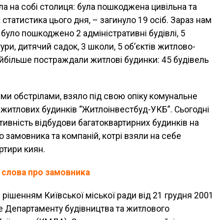
ла на собі столиця: була пошкоджена цивільна та
а статистика цього дня, – загинуло 19 осіб. Зараз нам
о було пошкоджено 2 адміністративні будівлі, 5
ури, дитячий садок, 3 школи, 5 об’єктів житлово-
йбільше постраждали житлові будинки: 45 будівель
и обстрілами, взяло під свою опіку комунальне
 житлових будинків “Житлоінвестбуд-УКБ”. Сьогодні
ивність відбудови багатоквартирних будинків на
о замовника та компаній, котрі взяли на себе
ртири киян.
 слова про замовника
рішенням Київської міської ради від 21 грудня 2001
е Департаменту будівництва та житлового