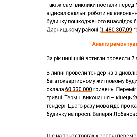
Такі ж самі виклики постали пере
відновлювальні роботи на виконанн
будинку пошкодженого внаслідок бой
Дарницькому районі (
1 480 307,09
г
Аналіз ремонтува
За рік нинішній встигли провести 7
В липні провели тендер на відновлю
багатоквартирному житловому буд
склала
60 330 000
гривень. Переміг
гривні. Термін виконання – кінець 2
тендері. Цього разу мова йде про 
будинку на просп. Валерія Лобановс
Ще на трьох торгах у серпні перем