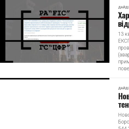
ДАЙД
Ха
від
13 
ЕКС
пров
(ава
прим
пове
ДАЙД
Нов
тен
Ново
Боро
544 