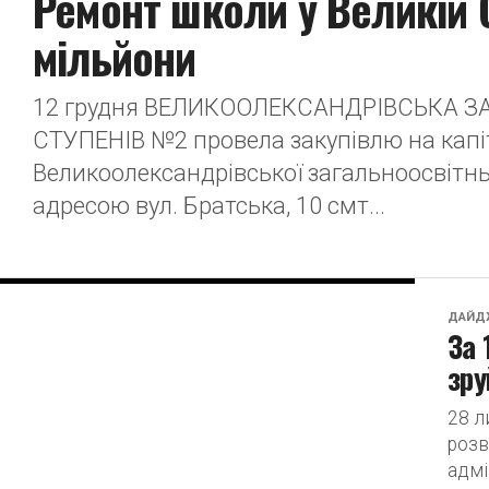
Ремонт школи у Великій 
мільйони
12 грудня ВЕЛИКООЛЕКСАНДРІВСЬКА ЗА
СТУПЕНІВ №2 провела закупівлю на капі
Великоолександрівської загальноосвітньої
адресою вул. Братська, 10 смт...
ДАЙД
За 
зру
28 л
розв
адмі