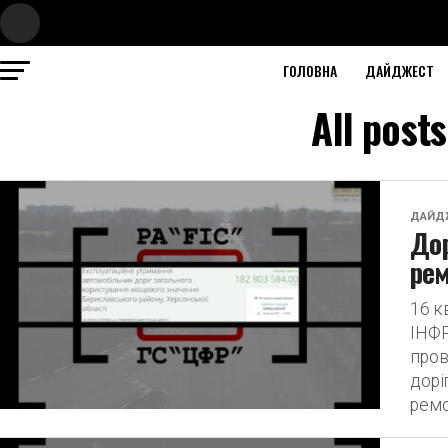
ГОЛОВНА
ДАЙДЖЕСТ
All post
ДАЙД
Дор
рем
16 
ІНФ
пров
дорі
ремо