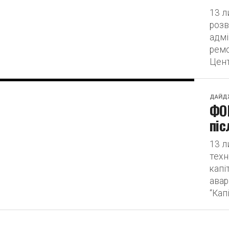
13 л
розв
адмі
ремо
Цент
ДАЙД
ФОП
піс
13 л
техн
капі
авар
“Кап