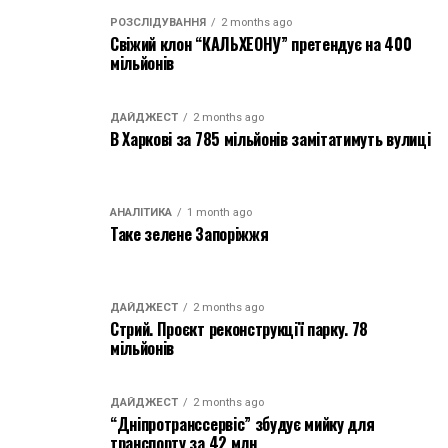
РОЗСЛІДУВАННЯ
2 months ago
Свіжий клон “КАЛЬХЕОНУ” претендує на 400
мільйонів
ДАЙДЖЕСТ
2 months ago
В Харкові за 785 мільйонів замітатимуть вулиці
АНАЛІТИКА
1 month ago
Таке зелене Запоріжжя
ДАЙДЖЕСТ
2 months ago
Стрий. Проєкт реконструкції парку. 78
мільйонів
ДАЙДЖЕСТ
2 months ago
“Дніпротранссервіс” збудує мийку для
транспорту за 42 млн