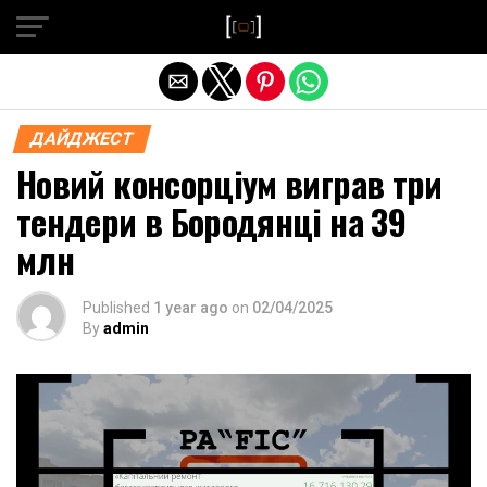
Exit mobile version
ДАЙДЖЕСТ
Новий консорціум виграв три
тендери в Бородянці на 39
млн
Published
1 year ago
on
02/04/2025
By
admin