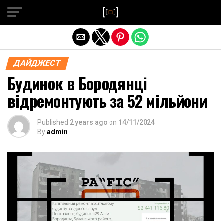
Exit mobile version
ДАЙДЖЕСТ
Будинок в Бородянці
відремонтують за 52 мільйони
Published
2 years ago
on
14/11/2024
By
admin