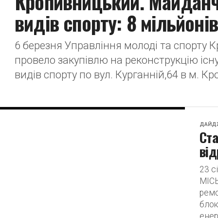
Кропивницький. Майдан
видів спорту: 8 мільйонів
6 березня Управління молоді та спорту 
провело закупівлю на реконструкцію іс
видів спорту по вул. Курганній,64 в м. К
ДАЙД
Ста
від
23 
МІСЬ
ремо
блок
енер