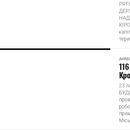
РЯТ
ДЕР
НАД
КІРО
капі
терит
ДАЙД
116
Кр
23 
БУД
пров
робо
прим
Місь