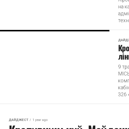
на к
адмі
техн
ДАЙД
Кр
лін
9 т
МІСЬ
комп
кабі
326 
ДАЙДЖЕСТ
1 year ago