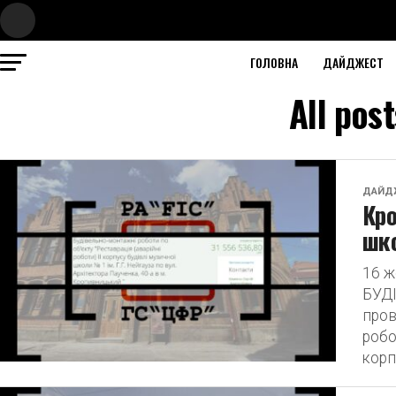
ГОЛОВНА
ДАЙДЖЕСТ
All pos
ДАЙД
Кро
шко
16 
БУД
пров
робо
корп