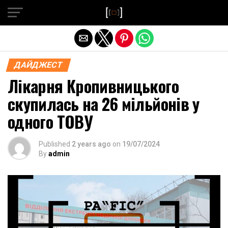
Exit mobile version
ДАЙДЖЕСТ
Лікарня Кропивницького
скупилась на 26 мільйонів у
одного ТОВУ
Published
2 years ago
on
19/07/2024
By
admin