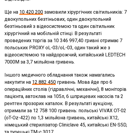
Ще на
10 420 200
замовили хірургічних світильників: 7
двокупольних безтіньових, один двокупольний
безтіньовий з відеосистемою та один світильник
хірургічний на мобільній стінці. В результаті
проведених торгів за 10 346 997,40 гривні отримає 7
польських PROXY oL-03/oL-03, один такий же з
відеосистемою та найдорожчий, китайський LEDTECH
7000М за 3,7 мільйона гривень.
Іншого медичного обладнання також намагались
накупити на
12 882 450
гривень. Мова йде про 6
операційних столів (гідравлічні, механічні), 8 моніторів
пацієнта, автоклав на 105л, 6 шприцевих насосів та 2
рентген прозорих каталок. В результаті аукціону,
отримали за 12 758 100 гривень: польські VIVАX OT-02
(oT-Oz-422) по 1,3 мільйона гривень, китайські Х12,
німецький стерилізатор Cliniclave 45, китайські EN-S5D,
та турецькі TM-с 3017.