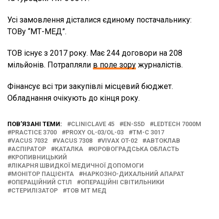
Усі замовлення дісталися єдиному постачальнику:
ТОВу “МТ-МЕД”.
ТОВ існує з 2017 року. Має 244 договори на 208
мільйонів. Потрапляли
в поле зору
журналістів.
Фінансує всі три закупівлі місцевий бюджет.
Обладнання очікують до кінця року.
ПОВ’ЯЗАНІ ТЕМИ:
CLINICLAVE 45
EN-S5D
LEDTECH 7000М
PRACTICE 3700
PROXY OL-03/OL-03
TM-С 3017
VACUS 7032
VACUS 7308
VIVАX OT-02
АВТОКЛАВ
АСПІРАТОР
КАТАЛКА
КІРОВОГРАДСЬКА ОБЛАСТЬ
КРОПИВНИЦЬКИЙ
ЛІКАРНЯ ШВИДКОЇ МЕДИЧНОЇ ДОПОМОГИ
МОНІТОР ПАЦІЄНТА
НАРКОЗНО-ДИХАЛЬНИЙ АПАРАТ
ОПЕРАЦІЙНИЙ СТІЛ
ОПЕРАЦІЙНІ СВІТИЛЬНИКИ
СТЕРИЛІЗАТОР
ТОВ МТ МЕД