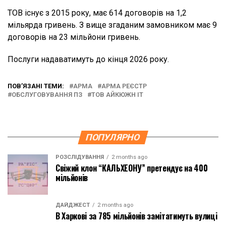
ТОВ існує з 2015 року, має 614 договорів на 1,2
мільярда гривень. З вище згаданим замовником має 9
договорів на 23 мільйони гривень.
Послуги надаватимуть до кінця 2026 року.
ПОВ’ЯЗАНІ ТЕМИ:
АРМА
АРМА РЕЄСТР
ОБСЛУГОВУВАННЯ ПЗ
ТОВ АЙКЮЖН ІТ
ПОПУЛЯРНО
РОЗСЛІДУВАННЯ
2 months ago
Свіжий клон “КАЛЬХЕОНУ” претендує на 400
мільйонів
ДАЙДЖЕСТ
2 months ago
В Харкові за 785 мільйонів замітатимуть вулиці