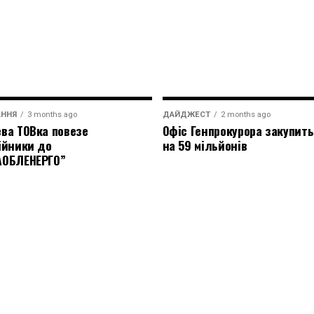
АННЯ
3 months ago
ДАЙДЖЕСТ
2 months ago
ва ТОВка повезе
Офіс Генпрокурора закупить
ійники до
на 59 мільйонів
АОБЛЕНЕРГО”