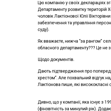
Цю компанію у своїх деклараціях з
Департаменту розвитку територій Хе
чоловік Лактіонової Юлії Вікторівни
забезпечення та управління персо
суду).
Як вважаєте, нижча “за рангом” се
обласного департаменту??? Це не з
Щодо документів.
Дають підтвердження про попередні
хрестом”. Але похвальний відгук на
Лактіонова пише, які висококласні 
Дивно, що у компанії, яка існує з 19
(фінзвітність за минулий рік). Дода