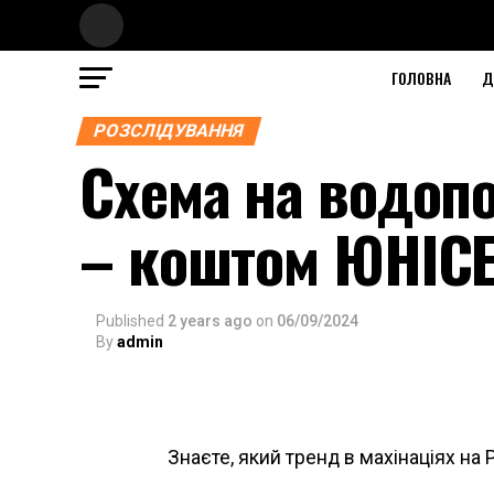
ГОЛОВНА
Д
РОЗСЛІДУВАННЯ
Схема на водопо
– коштом ЮНІС
Published
2 years ago
on
06/09/2024
By
admin
Знаєте, який тренд в махінаціях на P