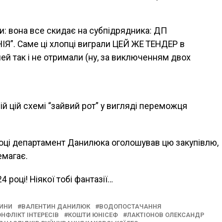
и: вона все скидає на субпідрядника: ДП
”. Саме ці хлопці виграли ЦЕЙ ЖЕ ТЕНДЕР в
ей так і не отримали (ну, за виключенням двох
ій цій схемі “зайвий рот” у вигляді переможця
 році департамент Данилюка оголошував цю закупівлю,
емагає.
4 році! Ніякої тобі фантазії…
ВИНИ
ВАЛЕНТИН ДАНИЛЮК
ВОДОПОСТАЧАННЯ
НФЛІКТ ІНТЕРЕСІВ
КОШТИ ЮНІСЕФ
ЛАКТІОНОВ ОЛЕКСАНДР