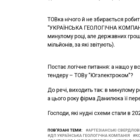
ТОВка нічого й не збирається робит
“УКРАЇНСЬКА ГЕОЛОГІЧНА КОМПАНІЯ
минулому році, але державних грош
мільйонів, за які звітують).
Постає логічне питання: а нащо у вс
тендеру – ТОВу “Югэлектроком”?
До речі, виходить так: в минулому
а цього року фірма Данилюка її пер
Господи, які нудні схеми стали в 202
ПОВ’ЯЗАНІ ТЕМИ:
АРТЕЗІАНСЬКІ СВЕРДЛО
ДП УКРАЇНСЬКА ГЕОЛОГІЧНА КОМПАНІЯ
КО