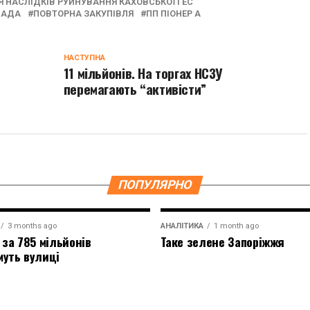
Я НАСЛІДКІВ РУЙНУВАННЯ КАХОВСЬКОЇ ГЕС
МАДА
ПОВТОРНА ЗАКУПІВЛЯ
ПП ПІОНЕР А
НАСТУПНА
11 мільйонів. На торгах НСЗУ
перемагають “активісти”
ПОПУЛЯРНО
3 months ago
АНАЛІТИКА
1 month ago
 за 785 мільйонів
Таке зелене Запоріжжя
муть вулиці