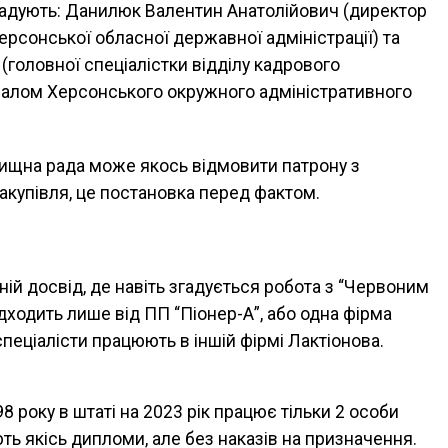
гадують: Данилюк Валентин Анатолійович (директор
рсонської обласної державної адміністрації) та
 (головної спеціалістки відділу кадрового
налом Херсонського окружного адміністративного
лищна рада може якось відмовити патрону з
акупівля, це постановка перед фактом.
й досвід, де навіть згадується робота з “Червоним
дходить лише від ПП “Піонер-А”, або одна фірма
спеціалісти працюють в іншій фірмі Лактіонова.
98 року в штаті на 2023 рік працює тільки 2 особи
ють якісь дипломи, але без наказів на призначення.