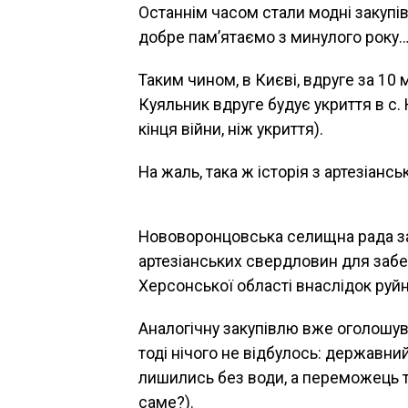
Останнім часом стали модні закупів
добре пам’ятаємо з минулого року… 
Таким чином, в Києві, вдруге за 10 
Куяльник вдруге будує укриття в с. 
кінця війни, ніж укриття).
На жаль, така ж історія з артезіан
Нововоронцовська селищна рада за
артезіанських свердловин для заб
Херсонської області внаслідок руй
Аналогічну закупівлю вже оголошув
тоді нічого не відбулось: державн
лишились без води, а переможець то
саме?).