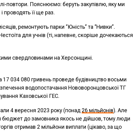
лі-повтори. Пояснюємо: беруть закупівлю, яку ми
і проводять її ще раз.
місяців, ремонтують парки “Юність” та “Нивки”.
Нестоїта для учнів (ті, напевне, скоріше дочекаються
ськими свердловинами на Херсонщині.
 17 034 080 гривень проведе будівництво восьми
езпечення водопостачання Нововоронцовської ТГ
нування Каховської ГЕС.
али 4 вересня 2023 року (понад
26 мільйонів
). Але
ий бюджет до замовника якось не дійшов, тому люди
ргів отримав 2 мільйони виплати (цікаво, за що