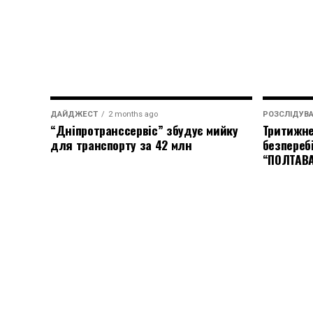
ДАЙДЖЕСТ
2 months ago
РОЗСЛІДУВ
“Дніпротранссервіс” збудує мийку
Тритижне
для транспорту за 42 млн
безпереб
“ПОЛТАВ