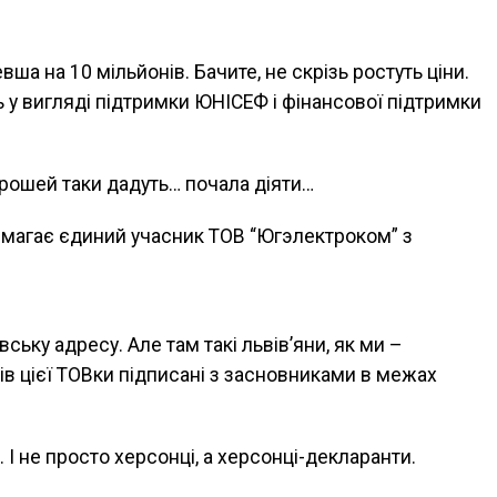
вша на 10 мільйонів. Бачите, не скрізь ростуть ціни.
ь у вигляді підтримки ЮНІСЕФ і фінансової підтримки
 грошей таки дадуть… почала діяти…
магає єдиний учасник ТОВ “Югэлектроком” з
вську адресу. Але там такі львів’яни, як ми –
тів цієї ТОВки підписані з засновниками в межах
 І не просто херсонці, а херсонці-декларанти.